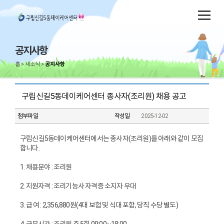
공지사항
홈
새소식
공지사항
구립신길5동데이케어센터 종사자(조리원) 채용 공고
첨부파일
작성일
2025-12-02
구립신길5동데이케어센터에서는 종사자(조리원)를 아래와 같이 모집
합니다.
1. 채용분야 : 조리원
2. 지원자격 : 조리기능사 자격증 소지자 우대
3. 급 여 : 2,356,880원(4대 보험 및 식대 포함, 당직 수당 별도)
4. 근무시간 : 조리원 주 5회 09:00~18:00