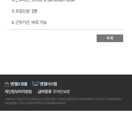
5. 모집인원 : 2명
6. 근무기간 : 바로 가능
7. 제출서류 : 이력서 1부, 자기소개서 1부
목록
※ 관련 자격증사본 1부, 경력증명서 1부(해당자)는 합격자에 한하여 합
격 후 제출합니다.
8. 접수기간 : 2025년 12월 2일 (화) ~ 12월 17일(수)
9. 접수방법 : 우편접수, 이메일접수, 팩스접수 가능
10. 채용과정 :
엔젤쇼핑몰
엔젤시스템
1) 1차(서류전형) : 12월 18일 (목) 이후 개별연락
개인정보처리방침
급여종류
: 주야간보호
서울특별시 영등포구 도림로80길 6 (신길동) 대표자 : 김병성 사업자번호 : 302-82-69842 기관기호 : 2-11560-00252
2) 2차(면접) : 서류합격시 추후 개별연락
Copyright(c) 구립신길5동데이케어센터 All rights reserved.
3) 합격자 발표 : 합격시 개별연락
* 상기일정은 기관의 사정에 따라 조정될 수 있습니다.